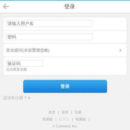
登录
安全提问(未设置请忽略)
点击重新加载
登录
还没有注册？
首页
|
登录
|
注册
简易版
|
触屏版
|
电脑版
|
© Comsenz Inc.