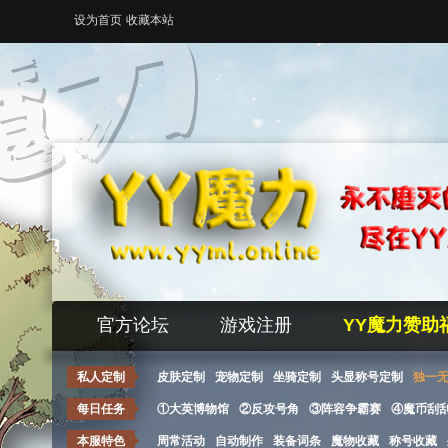
设为首页
收藏本站
官方论坛
游戏注册
YY魔力赞助
私人定制
皮肤定制
宠物定制
坐骑定制
头显称号定制
独一
每日任务
①大英博物馆
②反攻号角
③阵容争霸赛
④魔币刮
本服特色
周常活动
自动制作
装备词条
魔物收藏
称号收藏