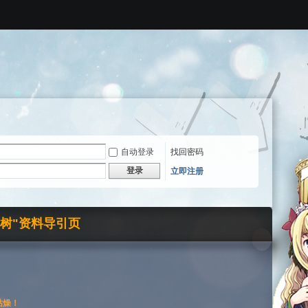
自动登录
找回密码
登录
立即注册
界树"资料导引页
枯燥！