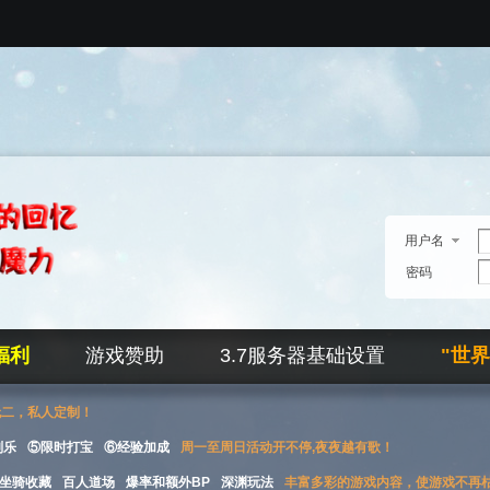
用户名
密码
福利
游戏赞助
3.7服务器基础设置
"世
无二，私人定制！
刮乐
⑤限时打宝
⑥经验加成
周一至周日活动开不停,夜夜越有歌！
坐骑收藏
百人道场
爆率和额外BP
深渊玩法
丰富多彩的游戏内容，使游戏不再