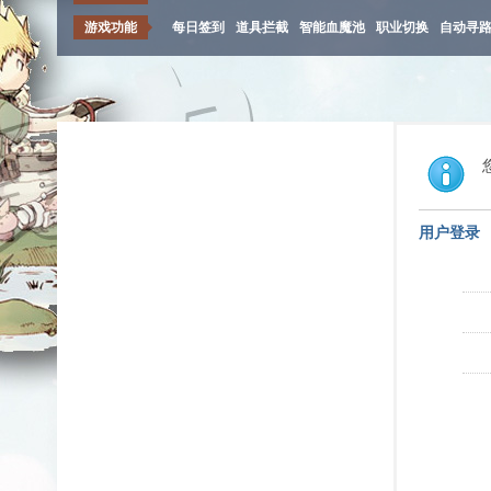
游戏功能
每日签到
道具拦截
智能血魔池
职业切换
自动寻
用户登录