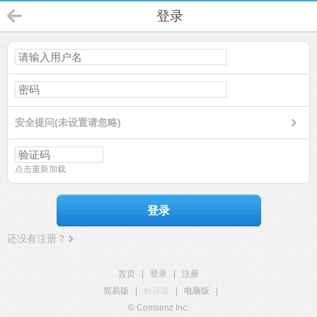
登录
安全提问(未设置请忽略)
点击重新加载
登录
还没有注册？
首页
|
登录
|
注册
简易版
|
触屏版
|
电脑版
|
© Comsenz Inc.