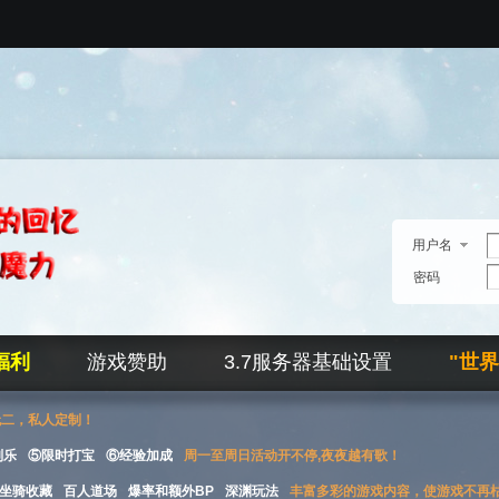
用户名
密码
福利
游戏赞助
3.7服务器基础设置
"世
无二，私人定制！
刮乐
⑤限时打宝
⑥经验加成
周一至周日活动开不停,夜夜越有歌！
坐骑收藏
百人道场
爆率和额外BP
深渊玩法
丰富多彩的游戏内容，使游戏不再