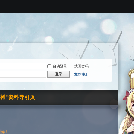
自动登录
找回密码
登录
立即注册
界树"资料导引页
枯燥！