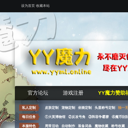
设为首页
收藏本站
官方论坛
游戏注册
YY魔力赞助
私人定制
皮肤定制
宠物定制
坐骑定制
头显称号定制
独一
每日任务
①大英博物馆
②反攻号角
③阵容争霸赛
④魔币刮
本服特色
周常活动
自动制作
装备词条
魔物收藏
称号收藏