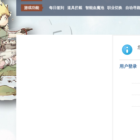
游戏功能
每日签到
道具拦截
智能血魔池
职业切换
自动寻
用户登录