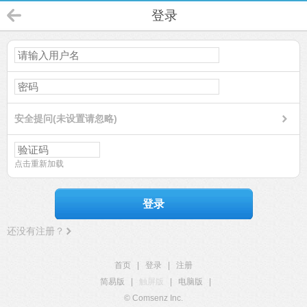
登录
安全提问(未设置请忽略)
点击重新加载
登录
还没有注册？
首页
|
登录
|
注册
简易版
|
触屏版
|
电脑版
|
© Comsenz Inc.