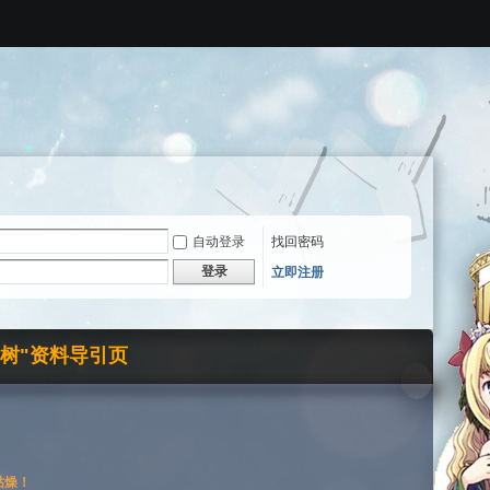
自动登录
找回密码
登录
立即注册
界树"资料导引页
枯燥！