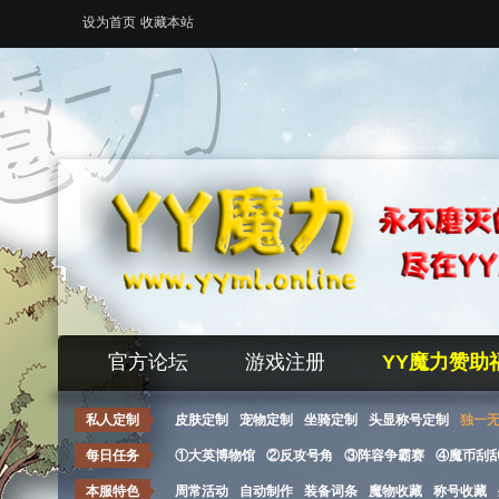
设为首页
收藏本站
官方论坛
游戏注册
YY魔力赞助
私人定制
皮肤定制
宠物定制
坐骑定制
头显称号定制
独一
每日任务
①大英博物馆
②反攻号角
③阵容争霸赛
④魔币刮
本服特色
周常活动
自动制作
装备词条
魔物收藏
称号收藏