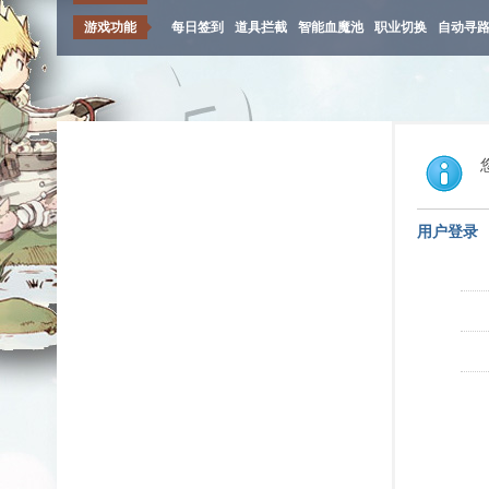
游戏功能
每日签到
道具拦截
智能血魔池
职业切换
自动寻
用户登录