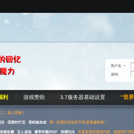
用户名
密码
福利
游戏赞助
3.7服务器基础设置
"世
无二，私人定制！
刮乐
⑤限时打宝
⑥经验加成
周一至周日活动开不停,夜夜越有歌！
坐骑收藏
百人道场
爆率和额外BP
深渊玩法
丰富多彩的游戏内容，使游戏不再