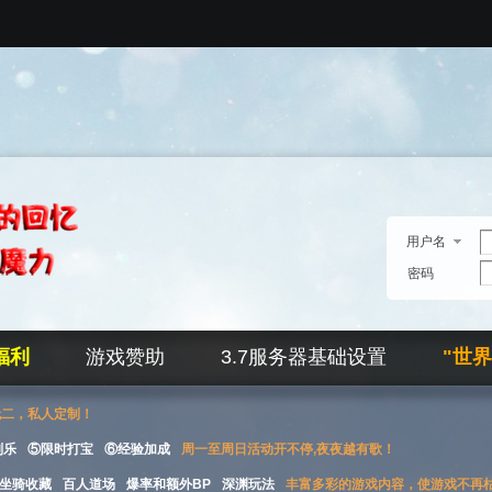
用户名
密码
福利
游戏赞助
3.7服务器基础设置
"世
无二，私人定制！
刮乐
⑤限时打宝
⑥经验加成
周一至周日活动开不停,夜夜越有歌！
坐骑收藏
百人道场
爆率和额外BP
深渊玩法
丰富多彩的游戏内容，使游戏不再