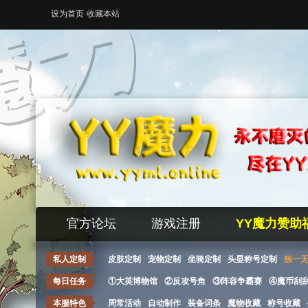
设为首页
收藏本站
官方论坛
游戏注册
YY魔力赞助
私人定制
皮肤定制
宠物定制
坐骑定制
头显称号定制
独一
每日任务
①大英博物馆
②反攻号角
③阵容争霸赛
④魔币刮
本服特色
周常活动
自动制作
装备词条
魔物收藏
称号收藏