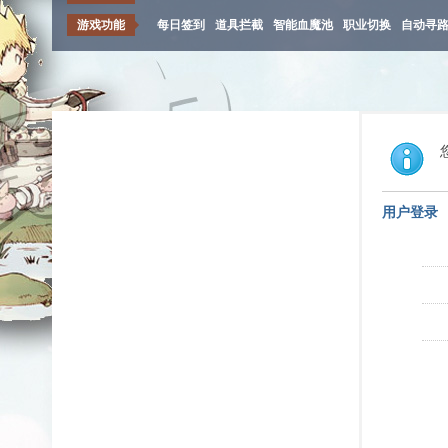
游戏功能
每日签到
道具拦截
智能血魔池
职业切换
自动寻
用户登录