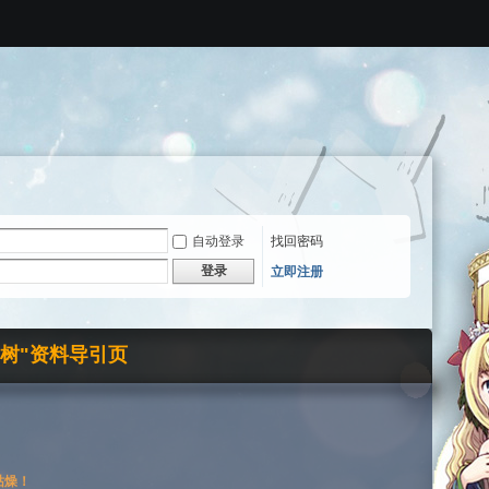
自动登录
找回密码
登录
立即注册
界树"资料导引页
枯燥！