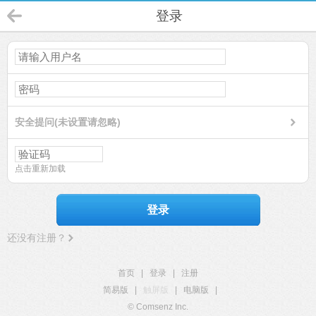
登录
安全提问(未设置请忽略)
点击重新加载
登录
还没有注册？
首页
|
登录
|
注册
简易版
|
触屏版
|
电脑版
|
© Comsenz Inc.