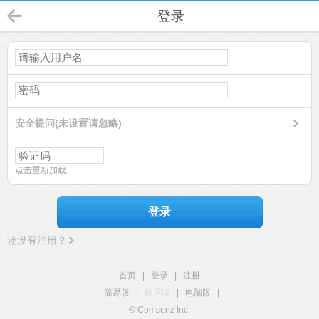
登录
安全提问(未设置请忽略)
点击重新加载
登录
还没有注册？
首页
|
登录
|
注册
简易版
|
触屏版
|
电脑版
|
© Comsenz Inc.