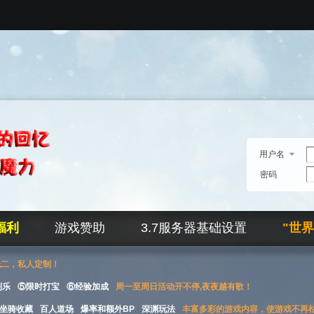
用户名
密码
福利
游戏赞助
3.7服务器基础设置
"世
无二，私人定制！
刮乐
⑤限时打宝
⑥经验加成
周一至周日活动开不停,夜夜越有歌！
坐骑收藏
百人道场
爆率和额外BP
深渊玩法
丰富多彩的游戏内容，使游戏不再