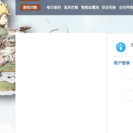
游戏功能
每日签到
道具拦截
智能血魔池
职业切换
自动寻
用户登录