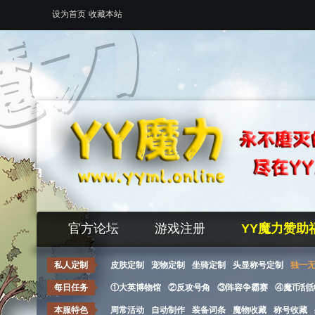
设为首页
收藏本站
官方论坛
游戏注册
YY魔力赞助
私人定制
皮肤定制
宠物定制
坐骑定制
头显称号定制
独一
每日任务
①大英博物馆
②反攻号角
③阵容争霸赛
④魔币刮
本服特色
周常活动
自动制作
装备词条
魔物收藏
称号收藏