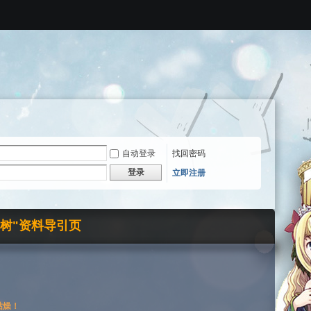
自动登录
找回密码
登录
立即注册
界树"资料导引页
枯燥！