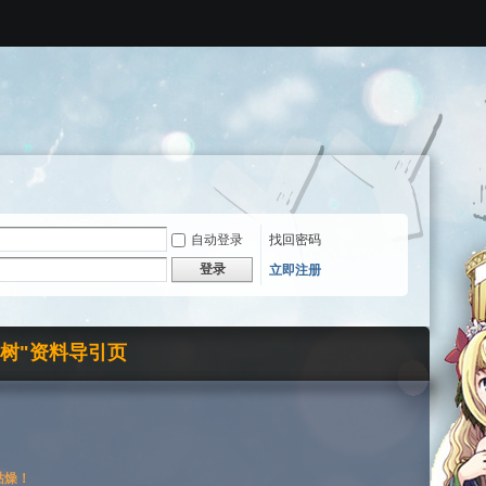
自动登录
找回密码
登录
立即注册
界树"资料导引页
枯燥！