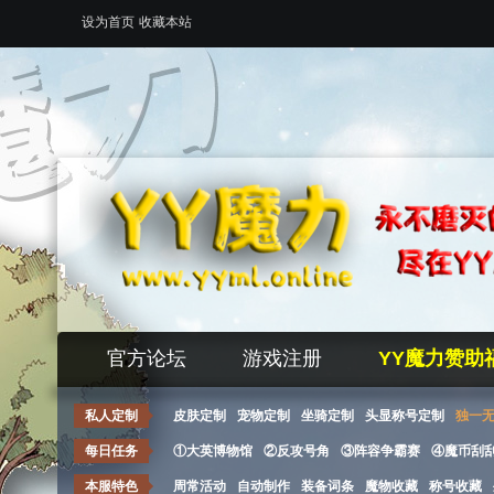
设为首页
收藏本站
官方论坛
游戏注册
YY魔力赞助
私人定制
皮肤定制
宠物定制
坐骑定制
头显称号定制
独一
每日任务
①大英博物馆
②反攻号角
③阵容争霸赛
④魔币刮
本服特色
周常活动
自动制作
装备词条
魔物收藏
称号收藏