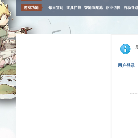
游戏功能
每日签到
道具拦截
智能血魔池
职业切换
自动寻
用户登录