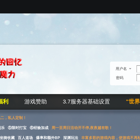
用户名
密码
福利
游戏赞助
3.7服务器基础设置
"世
无二，私人定制！
刮乐
⑤限时打宝
⑥经验加成
周一至周日活动开不停,夜夜越有歌！
坐骑收藏
百人道场
爆率和额外BP
深渊玩法
丰富多彩的游戏内容，使游戏不再