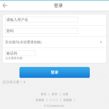
登录
安全提问(未设置请忽略)
点击重新加载
登录
还没有注册？
首页
|
登录
|
注册
简易版
|
触屏版
|
电脑版
|
© Comsenz Inc.