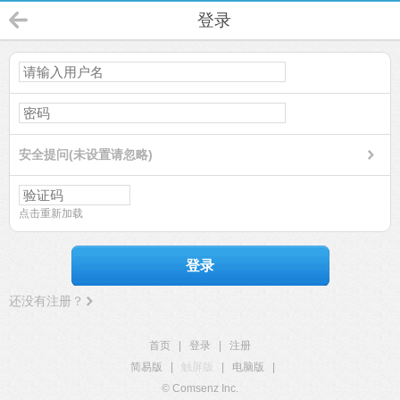
登录
安全提问(未设置请忽略)
点击重新加载
登录
还没有注册？
首页
|
登录
|
注册
简易版
|
触屏版
|
电脑版
|
© Comsenz Inc.