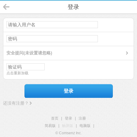
登录
安全提问(未设置请忽略)
点击重新加载
登录
还没有注册？
首页
|
登录
|
注册
简易版
|
触屏版
|
电脑版
|
© Comsenz Inc.