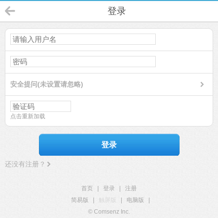
登录
安全提问(未设置请忽略)
点击重新加载
登录
还没有注册？
首页
|
登录
|
注册
简易版
|
触屏版
|
电脑版
|
© Comsenz Inc.