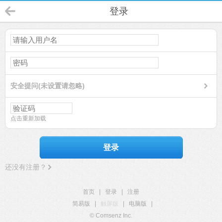
登录
安全提问(未设置请忽略)
点击重新加载
登录
还没有注册？
首页
|
登录
|
注册
简易版
|
触屏版
|
电脑版
|
© Comsenz Inc.