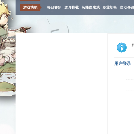
游戏功能
每日签到
道具拦截
智能血魔池
职业切换
自动寻
用户登录