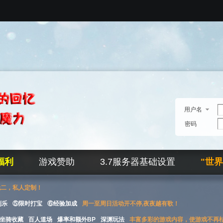
用户名
密码
福利
游戏赞助
3.7服务器基础设置
"世
无二，私人定制！
刮乐
⑤限时打宝
⑥经验加成
周一至周日活动开不停,夜夜越有歌！
坐骑收藏
百人道场
爆率和额外BP
深渊玩法
丰富多彩的游戏内容，使游戏不再