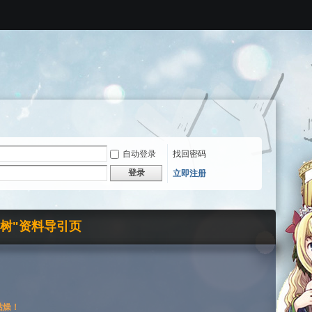
自动登录
找回密码
登录
立即注册
界树"资料导引页
枯燥！