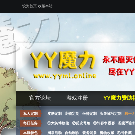
设为首页
收藏本站
官方论坛
游戏注册
YY魔力赞助
私人定制
皮肤定制
宠物定制
坐骑定制
头显称号定制
独一
每日任务
①大英博物馆
②反攻号角
③阵容争霸赛
④魔币刮
本服特色
周常活动
自动制作
装备词条
魔物收藏
称号收藏