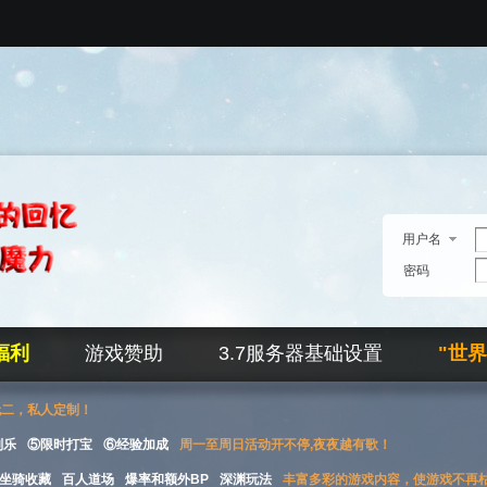
用户名
密码
福利
游戏赞助
3.7服务器基础设置
"世
无二，私人定制！
刮乐
⑤限时打宝
⑥经验加成
周一至周日活动开不停,夜夜越有歌！
坐骑收藏
百人道场
爆率和额外BP
深渊玩法
丰富多彩的游戏内容，使游戏不再