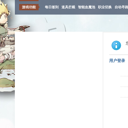
游戏功能
每日签到
道具拦截
智能血魔池
职业切换
自动寻
用户登录