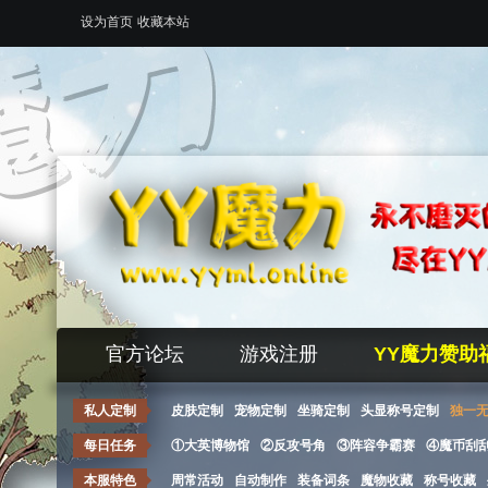
设为首页
收藏本站
官方论坛
游戏注册
YY魔力赞助
私人定制
皮肤定制
宠物定制
坐骑定制
头显称号定制
独一
每日任务
①大英博物馆
②反攻号角
③阵容争霸赛
④魔币刮
本服特色
周常活动
自动制作
装备词条
魔物收藏
称号收藏