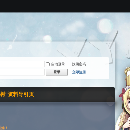
自动登录
找回密码
登录
立即注册
界树"资料导引页
枯燥！