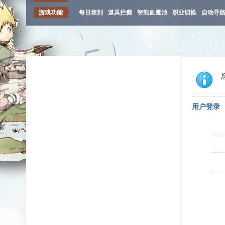
游戏功能
每日签到
道具拦截
智能血魔池
职业切换
自动寻
用户登录