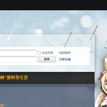
自动登录
找回密码
登录
立即注册
界树"资料导引页
枯燥！