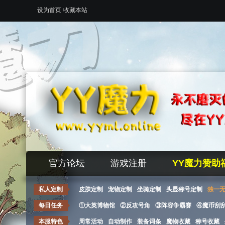
设为首页
收藏本站
官方论坛
游戏注册
YY魔力赞助
私人定制
皮肤定制
宠物定制
坐骑定制
头显称号定制
独一
每日任务
①大英博物馆
②反攻号角
③阵容争霸赛
④魔币刮
本服特色
周常活动
自动制作
装备词条
魔物收藏
称号收藏