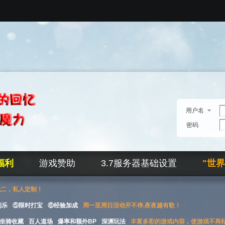
用户名
密码
福利
游戏赞助
3.7服务器基础设置
"世
无二，私人定制！
刮乐
⑤限时打宝
⑥经验加成
周一至周日活动开不停,夜夜越有歌！
坐骑收藏
百人道场
爆率和额外BP
深渊玩法
丰富多彩的游戏内容，使游戏不再