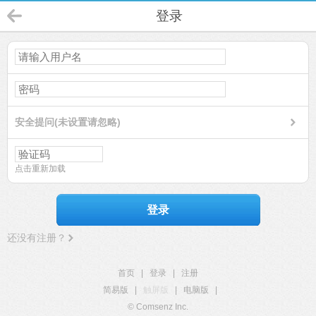
登录
安全提问(未设置请忽略)
点击重新加载
登录
还没有注册？
首页
|
登录
|
注册
简易版
|
触屏版
|
电脑版
|
© Comsenz Inc.