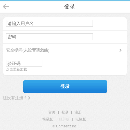
登录
安全提问(未设置请忽略)
点击重新加载
登录
还没有注册？
首页
|
登录
|
注册
简易版
|
触屏版
|
电脑版
|
© Comsenz Inc.