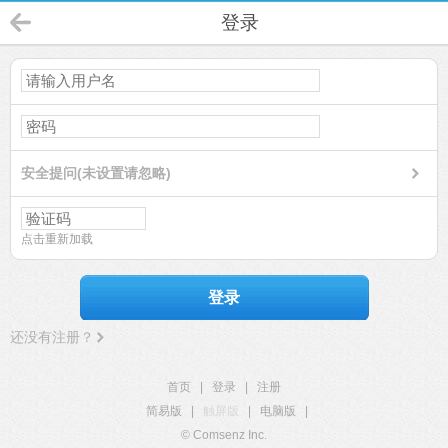
登录
安全提问(未设置请忽略)
点击重新加载
登录
还没有注册？
首页
|
登录
|
注册
简易版
|
触屏版
|
电脑版
|
© Comsenz Inc.