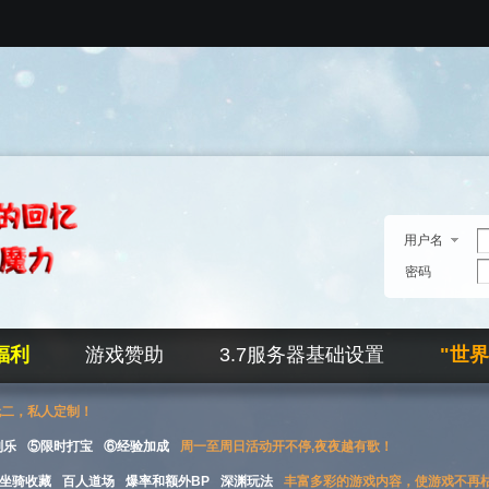
用户名
密码
福利
游戏赞助
3.7服务器基础设置
"世
无二，私人定制！
刮乐
⑤限时打宝
⑥经验加成
周一至周日活动开不停,夜夜越有歌！
坐骑收藏
百人道场
爆率和额外BP
深渊玩法
丰富多彩的游戏内容，使游戏不再