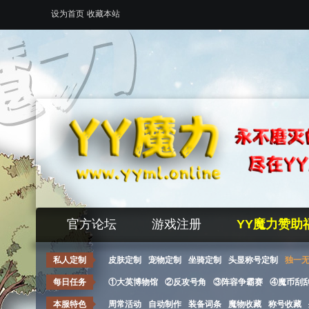
设为首页
收藏本站
官方论坛
游戏注册
YY魔力赞助
私人定制
皮肤定制
宠物定制
坐骑定制
头显称号定制
独一
每日任务
①大英博物馆
②反攻号角
③阵容争霸赛
④魔币刮
本服特色
周常活动
自动制作
装备词条
魔物收藏
称号收藏