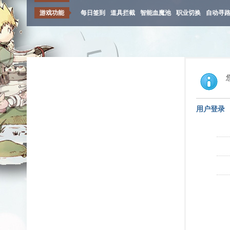
游戏功能
每日签到
道具拦截
智能血魔池
职业切换
自动寻
用户登录