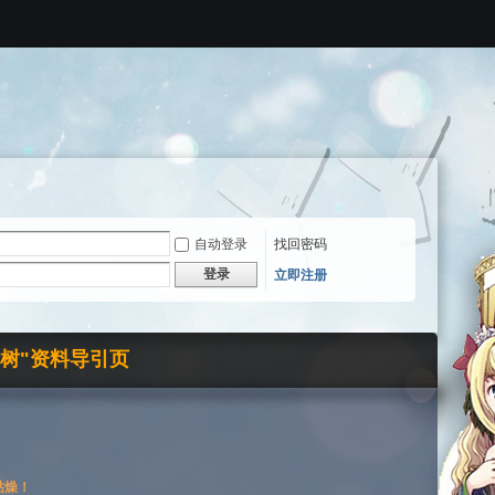
自动登录
找回密码
登录
立即注册
界树"资料导引页
枯燥！