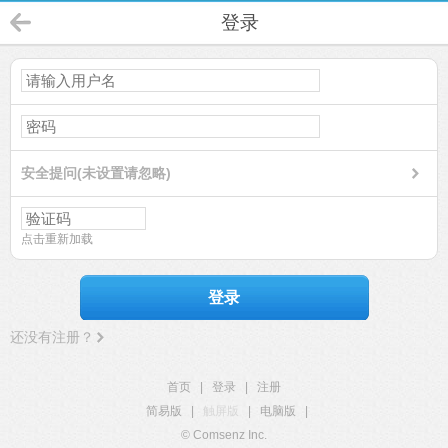
登录
安全提问(未设置请忽略)
点击重新加载
登录
还没有注册？
首页
|
登录
|
注册
简易版
|
触屏版
|
电脑版
|
© Comsenz Inc.