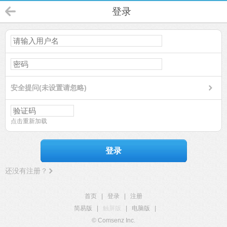
登录
安全提问(未设置请忽略)
点击重新加载
登录
还没有注册？
首页
|
登录
|
注册
简易版
|
触屏版
|
电脑版
|
© Comsenz Inc.