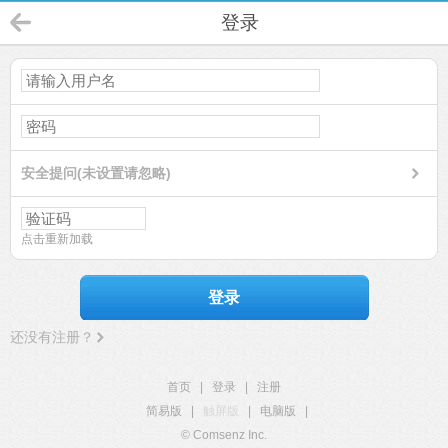
登录
安全提问(未设置请忽略)
点击重新加载
登录
还没有注册？
首页
|
登录
|
注册
简易版
|
触屏版
|
电脑版
|
© Comsenz Inc.