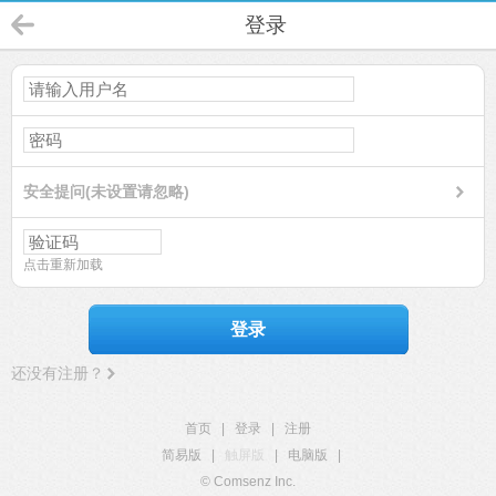
登录
安全提问(未设置请忽略)
点击重新加载
登录
还没有注册？
首页
|
登录
|
注册
简易版
|
触屏版
|
电脑版
|
© Comsenz Inc.