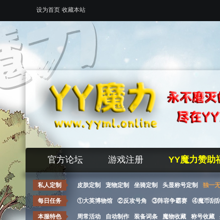
设为首页
收藏本站
官方论坛
游戏注册
YY魔力赞助
私人定制
皮肤定制
宠物定制
坐骑定制
头显称号定制
独一
每日任务
①大英博物馆
②反攻号角
③阵容争霸赛
④魔币刮
本服特色
周常活动
自动制作
装备词条
魔物收藏
称号收藏