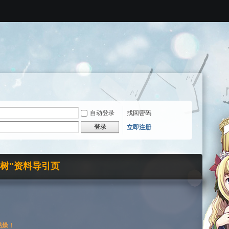
自动登录
找回密码
登录
立即注册
界树"资料导引页
枯燥！