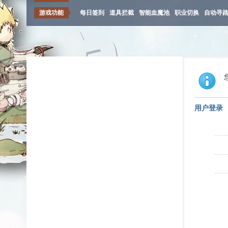
游戏功能
每日签到
道具拦截
智能血魔池
职业切换
自动寻
用户登录