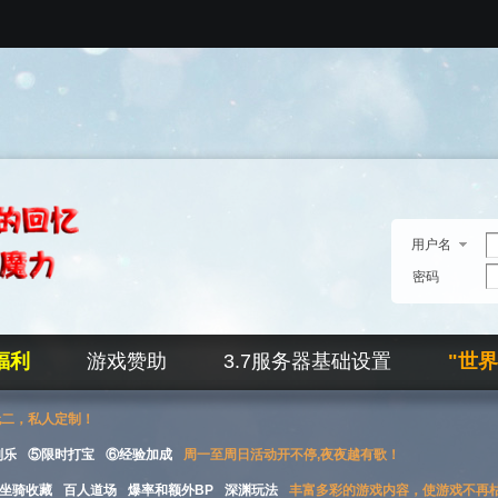
用户名
密码
福利
游戏赞助
3.7服务器基础设置
"世
无二，私人定制！
刮乐
⑤限时打宝
⑥经验加成
周一至周日活动开不停,夜夜越有歌！
坐骑收藏
百人道场
爆率和额外BP
深渊玩法
丰富多彩的游戏内容，使游戏不再