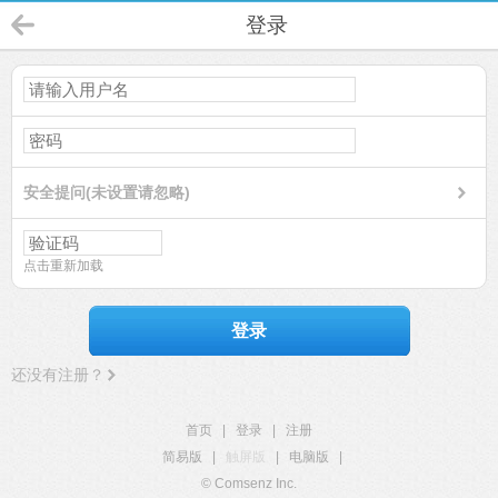
登录
安全提问(未设置请忽略)
点击重新加载
登录
还没有注册？
首页
|
登录
|
注册
简易版
|
触屏版
|
电脑版
|
© Comsenz Inc.