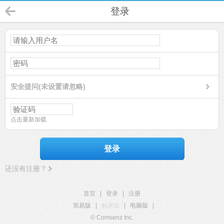
登录
安全提问(未设置请忽略)
点击重新加载
登录
还没有注册？
首页
|
登录
|
注册
简易版
|
触屏版
|
电脑版
|
© Comsenz Inc.