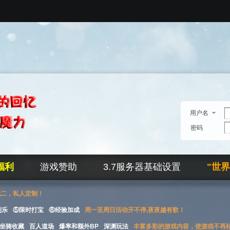
用户名
密码
福利
游戏赞助
3.7服务器基础设置
"世
无二，私人定制！
刮乐
⑤限时打宝
⑥经验加成
周一至周日活动开不停,夜夜越有歌！
坐骑收藏
百人道场
爆率和额外BP
深渊玩法
丰富多彩的游戏内容，使游戏不再