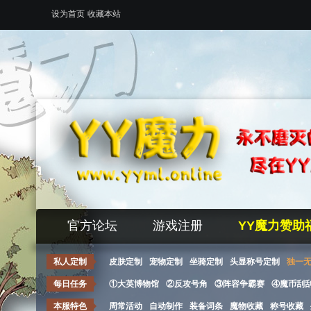
设为首页
收藏本站
官方论坛
游戏注册
YY魔力赞助
私人定制
皮肤定制
宠物定制
坐骑定制
头显称号定制
独一
每日任务
①大英博物馆
②反攻号角
③阵容争霸赛
④魔币刮
本服特色
周常活动
自动制作
装备词条
魔物收藏
称号收藏