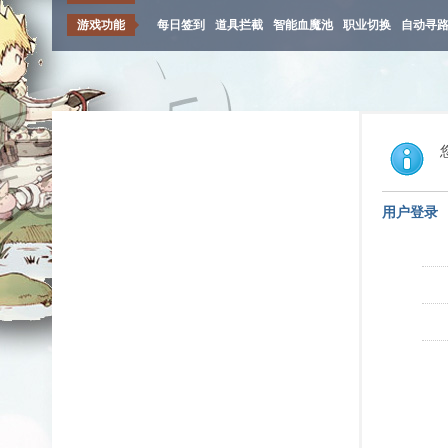
游戏功能
每日签到
道具拦截
智能血魔池
职业切换
自动寻
用户登录