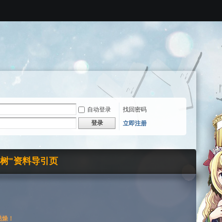
自动登录
找回密码
登录
立即注册
界树"资料导引页
枯燥！