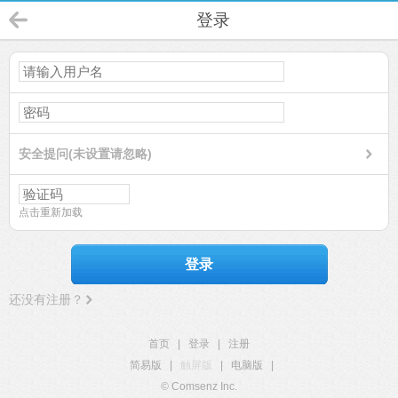
登录
安全提问(未设置请忽略)
点击重新加载
登录
还没有注册？
首页
|
登录
|
注册
简易版
|
触屏版
|
电脑版
|
© Comsenz Inc.