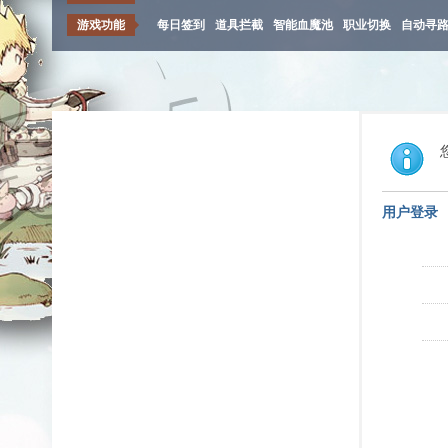
游戏功能
每日签到
道具拦截
智能血魔池
职业切换
自动寻
用户登录