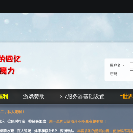
用户名
密码
福利
游戏赞助
3.7服务器基础设置
"世
无二，私人定制！
刮乐
⑤限时打宝
⑥经验加成
周一至周日活动开不停,夜夜越有歌！
坐骑收藏
百人道场
爆率和额外BP
深渊玩法
丰富多彩的游戏内容，使游戏不再