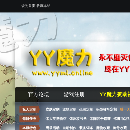
设为首页
收藏本站
官方论坛
游戏注册
YY魔力赞助
私人定制
皮肤定制
宠物定制
坐骑定制
头显称号定制
独一
每日任务
①大英博物馆
②反攻号角
③阵容争霸赛
④魔币刮
本服特色
周常活动
自动制作
装备词条
魔物收藏
称号收藏