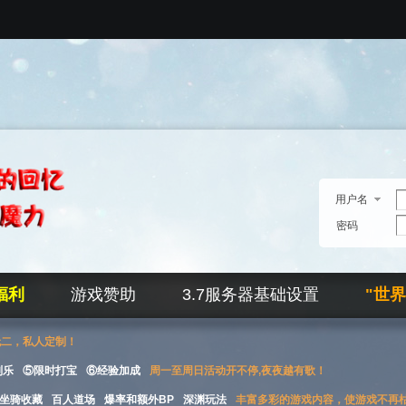
用户名
密码
福利
游戏赞助
3.7服务器基础设置
"世
无二，私人定制！
刮乐
⑤限时打宝
⑥经验加成
周一至周日活动开不停,夜夜越有歌！
坐骑收藏
百人道场
爆率和额外BP
深渊玩法
丰富多彩的游戏内容，使游戏不再