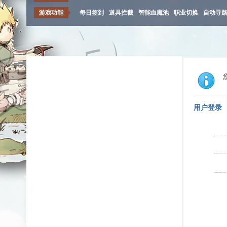
游戏功能
每日签到
道具拦截
智能血魔池
职业切换
自动寻
用户登录