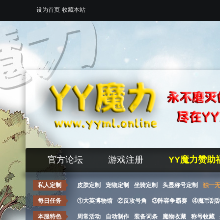
设为首页
收藏本站
官方论坛
游戏注册
YY魔力赞助
私人定制
皮肤定制
宠物定制
坐骑定制
头显称号定制
独一
每日任务
①大英博物馆
②反攻号角
③阵容争霸赛
④魔币刮
本服特色
周常活动
自动制作
装备词条
魔物收藏
称号收藏