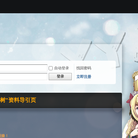
自动登录
找回密码
登录
立即注册
界树"资料导引页
枯燥！