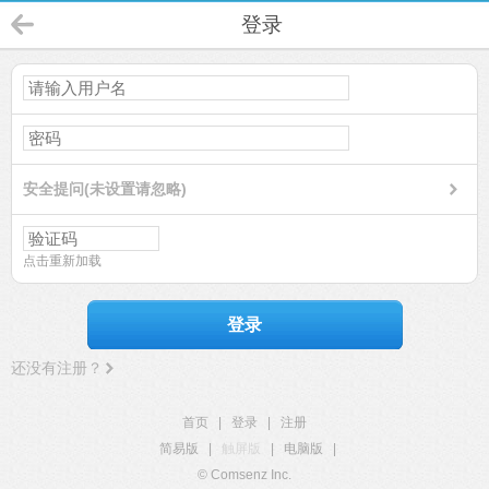
登录
安全提问(未设置请忽略)
点击重新加载
登录
还没有注册？
首页
|
登录
|
注册
简易版
|
触屏版
|
电脑版
|
© Comsenz Inc.