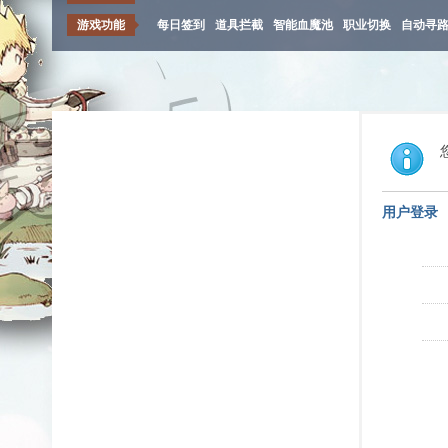
游戏功能
每日签到
道具拦截
智能血魔池
职业切换
自动寻
用户登录