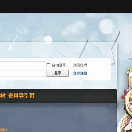
自动登录
找回密码
登录
立即注册
界树"资料导引页
枯燥！