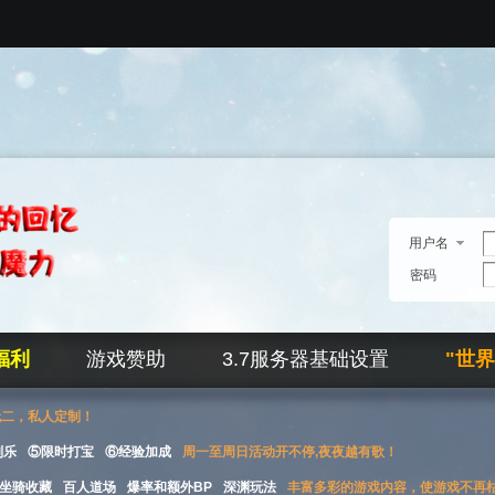
用户名
密码
福利
游戏赞助
3.7服务器基础设置
"世
无二，私人定制！
刮乐
⑤限时打宝
⑥经验加成
周一至周日活动开不停,夜夜越有歌！
坐骑收藏
百人道场
爆率和额外BP
深渊玩法
丰富多彩的游戏内容，使游戏不再