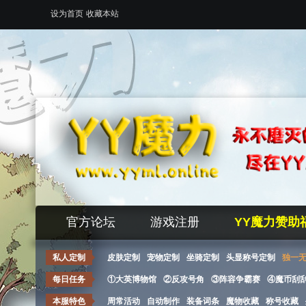
设为首页
收藏本站
官方论坛
游戏注册
YY魔力赞助
私人定制
皮肤定制
宠物定制
坐骑定制
头显称号定制
独一
每日任务
①大英博物馆
②反攻号角
③阵容争霸赛
④魔币刮
本服特色
周常活动
自动制作
装备词条
魔物收藏
称号收藏