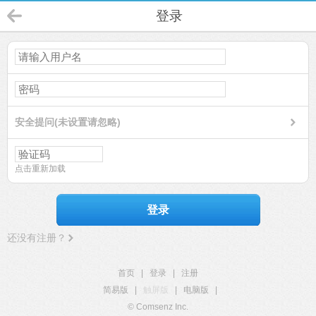
登录
安全提问(未设置请忽略)
点击重新加载
登录
还没有注册？
首页
|
登录
|
注册
简易版
|
触屏版
|
电脑版
|
© Comsenz Inc.