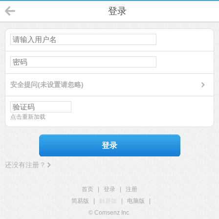
登录
安全提问(未设置请忽略)
点击重新加载
登录
还没有注册？
首页
|
登录
|
注册
简易版
|
触屏版
|
电脑版
|
© Comsenz Inc.