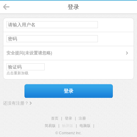
登录
安全提问(未设置请忽略)
点击重新加载
登录
还没有注册？
首页
|
登录
|
注册
简易版
|
触屏版
|
电脑版
|
© Comsenz Inc.