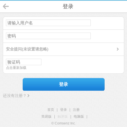
登录
安全提问(未设置请忽略)
点击重新加载
登录
还没有注册？
首页
|
登录
|
注册
简易版
|
触屏版
|
电脑版
|
© Comsenz Inc.