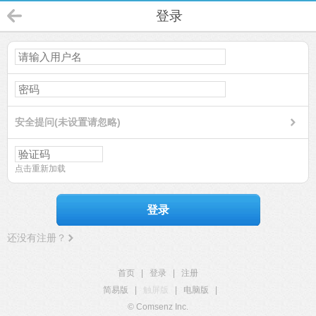
登录
安全提问(未设置请忽略)
点击重新加载
登录
还没有注册？
首页
|
登录
|
注册
简易版
|
触屏版
|
电脑版
|
© Comsenz Inc.