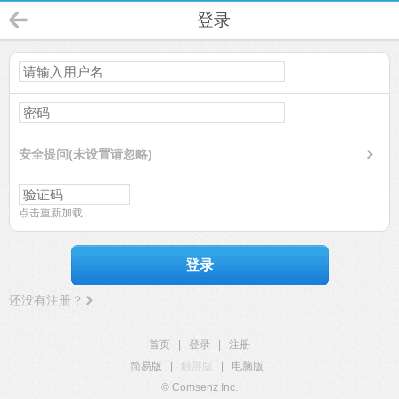
登录
安全提问(未设置请忽略)
点击重新加载
登录
还没有注册？
首页
|
登录
|
注册
简易版
|
触屏版
|
电脑版
|
© Comsenz Inc.