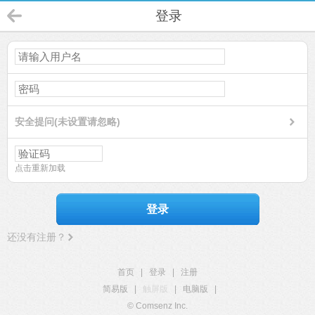
登录
安全提问(未设置请忽略)
点击重新加载
登录
还没有注册？
首页
|
登录
|
注册
简易版
|
触屏版
|
电脑版
|
© Comsenz Inc.