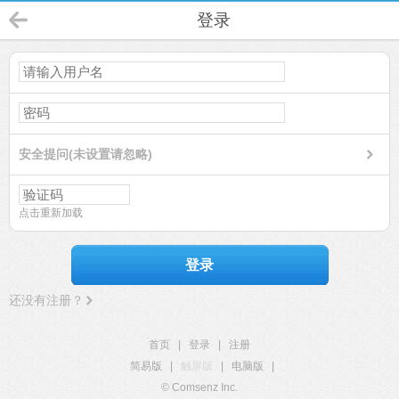
登录
安全提问(未设置请忽略)
点击重新加载
登录
还没有注册？
首页
|
登录
|
注册
简易版
|
触屏版
|
电脑版
|
© Comsenz Inc.