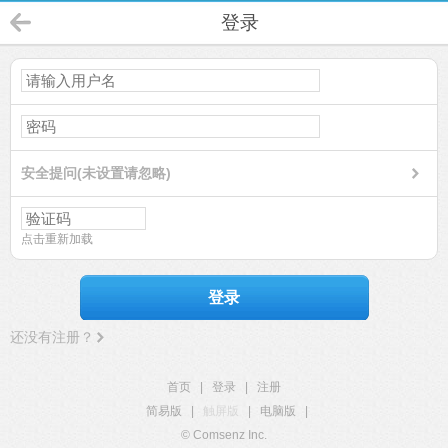
登录
安全提问(未设置请忽略)
点击重新加载
登录
还没有注册？
首页
|
登录
|
注册
简易版
|
触屏版
|
电脑版
|
© Comsenz Inc.