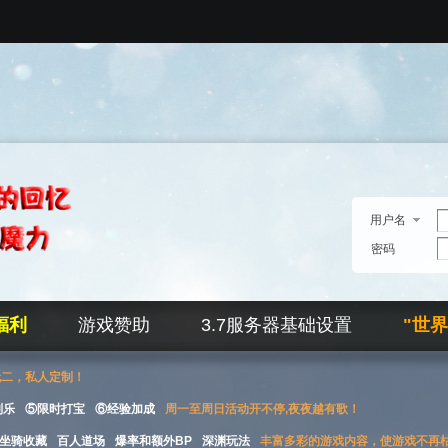
用户名
密码
福利
游戏赞助
3.7服务器基础设置
"世
无二，私人定制！
刮乐
⑤限时打宝
⑥经验加成
周一至周日活动开不停,夜夜越有歌！
坐骑收藏
百人道场
爆率和额外BP
深渊玩法
丰富多彩的游戏内容，使游戏不再