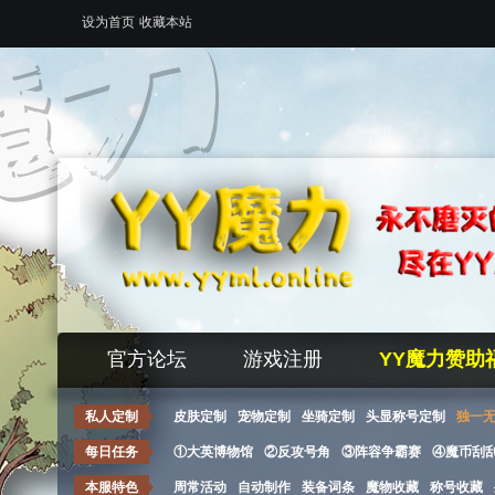
设为首页
收藏本站
官方论坛
游戏注册
YY魔力赞助
私人定制
皮肤定制
宠物定制
坐骑定制
头显称号定制
独一
每日任务
①大英博物馆
②反攻号角
③阵容争霸赛
④魔币刮
本服特色
周常活动
自动制作
装备词条
魔物收藏
称号收藏