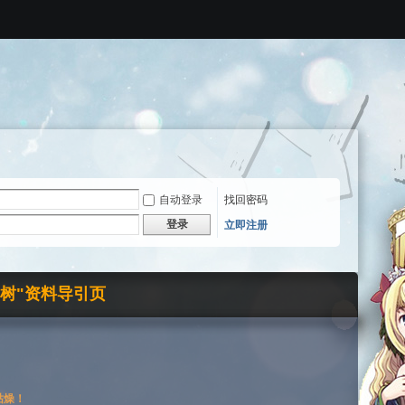
自动登录
找回密码
登录
立即注册
界树"资料导引页
枯燥！