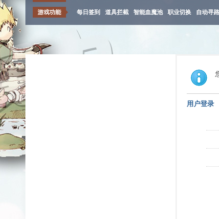
游戏功能
每日签到
道具拦截
智能血魔池
职业切换
自动寻
用户登录