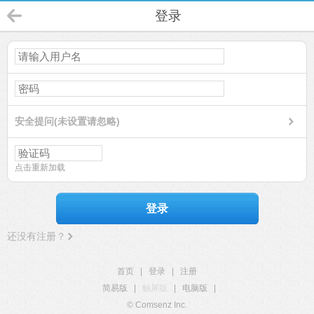
登录
安全提问(未设置请忽略)
点击重新加载
登录
还没有注册？
首页
|
登录
|
注册
简易版
|
触屏版
|
电脑版
|
© Comsenz Inc.