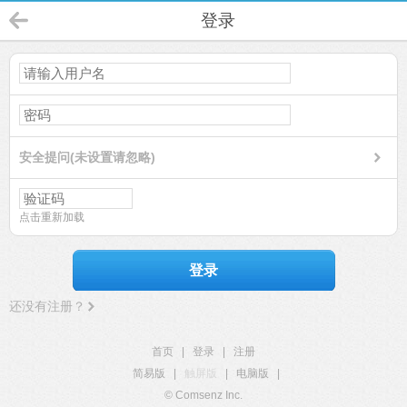
登录
安全提问(未设置请忽略)
点击重新加载
登录
还没有注册？
首页
|
登录
|
注册
简易版
|
触屏版
|
电脑版
|
© Comsenz Inc.