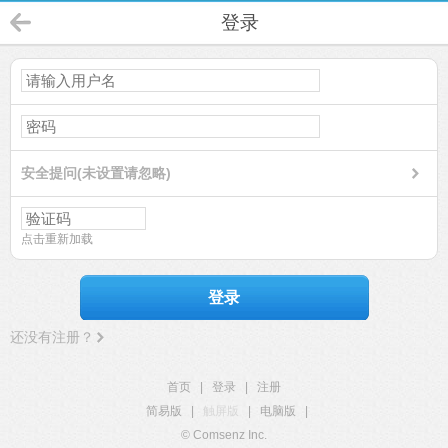
登录
安全提问(未设置请忽略)
点击重新加载
登录
还没有注册？
首页
|
登录
|
注册
简易版
|
触屏版
|
电脑版
|
© Comsenz Inc.