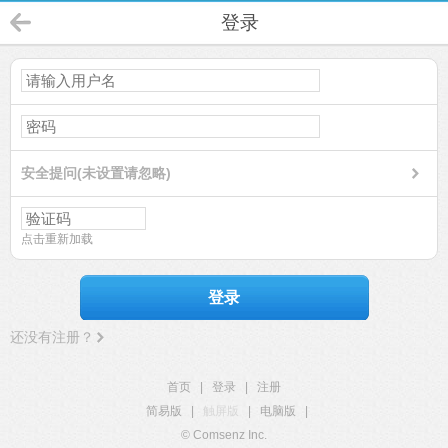
登录
安全提问(未设置请忽略)
点击重新加载
登录
还没有注册？
首页
|
登录
|
注册
简易版
|
触屏版
|
电脑版
|
© Comsenz Inc.